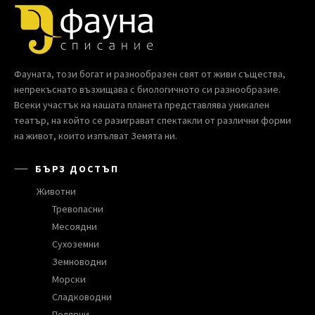
Фауната, този богат и разнообразен свят от живи същества,
непрекъснато възхищава с биологичното си разнообразие.
Всеки участък на нашата планета представлява уникален
театър, на който се разиграват спектакли от различни форми
на живот, които изпълват Земята ни.
БЪРЗ ДОСТЪП
Животни
Тревопасни
Месоядни
Сухоземни
Земноводни
Морски
Сладководни
Полярни