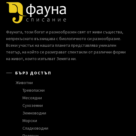
Фауната, този богат и разнообразен свят от живи същества,
непрекъснато възхищава с биологичното си разнообразие.
Всеки участък на нашата планета представлява уникален
театър, на който се разиграват спектакли от различни форми
на живот, които изпълват Земята ни.
БЪРЗ ДОСТЪП
Животни
Тревопасни
Месоядни
Сухоземни
Земноводни
Морски
Сладководни
Полярни