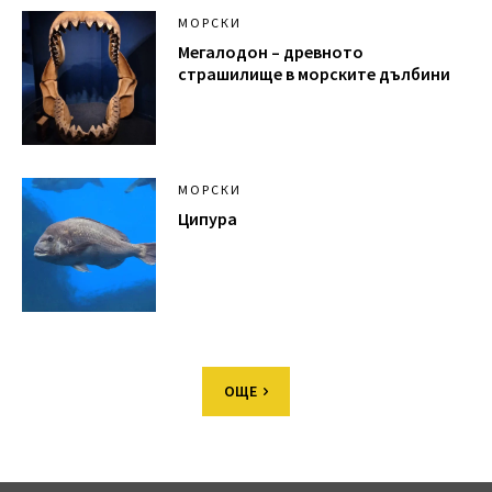
МОРСКИ
Мегалодон – древното
страшилище в морските дълбини
МОРСКИ
Ципура
ОЩЕ