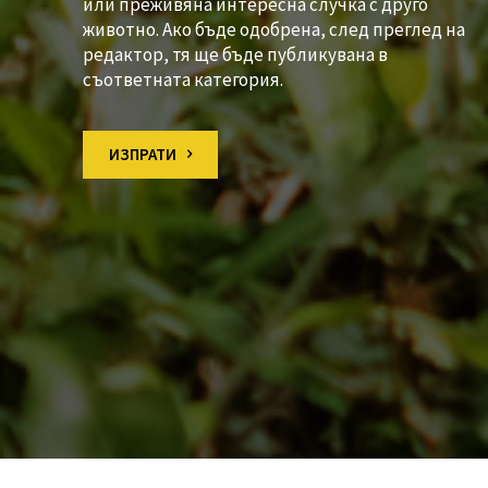
или преживяна интересна случка с друго
животно. Ако бъде одобрена, след преглед на
редактор, тя ще бъде публикувана в
съответната категория.
ИЗПРАТИ