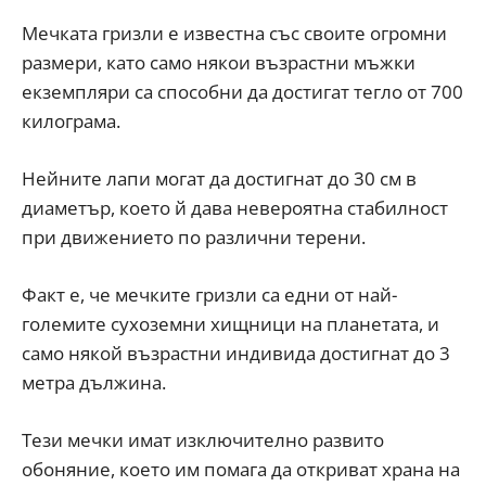
Мечката гризли е известна със своите огромни
размери, като само някои възрастни мъжки
екземпляри са способни да достигат тегло от 700
килограма.
Нейните лапи могат да достигнат до 30 см в
диаметър, което й дава невероятна стабилност
при движението по различни терени.
Факт е, че мечките гризли са едни от най-
големите сухоземни хищници на планетата, и
само някой възрастни индивида достигнат до 3
метра дължина.
Тези мечки имат изключително развито
обоняние, което им помага да откриват храна на