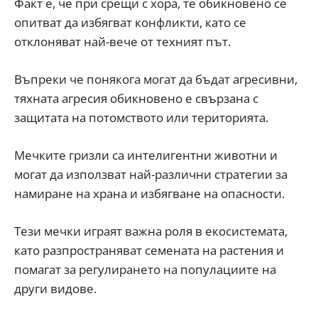
Факт е, че при срещи с хора, те обикновено се
опитват да избягват конфликти, като се
отклоняват най-вече от техният път.
Въпреки че понякога могат да бъдат агресивни,
тяхната агресия обикновено е свързана с
защитата на потомството или територията.
Мечките гризли са интелигентни животни и
могат да използват най-различни стратегии за
намиране на храна и избягване на опасности.
Тези мечки играят важна роля в екосистемата,
като разпространяват семената на растения и
помагат за регулирането на популациите на
други видове.