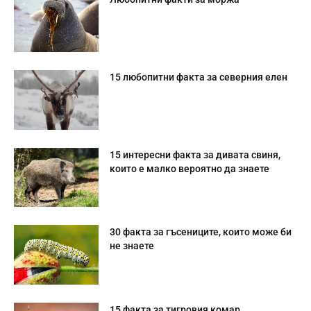
15 любопитни факта за северния елен
15 интересни факта за дивата свиня,
които е малко вероятно да знаете
30 факта за гъсениците, които може би
не знаете
15 факта за тигровия комар