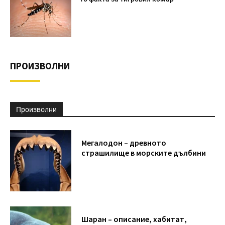
ПРОИЗВОЛНИ
Произволни
Мегалодон – древното
страшилище в морските дълбини
Шаран – описание, хабитат,