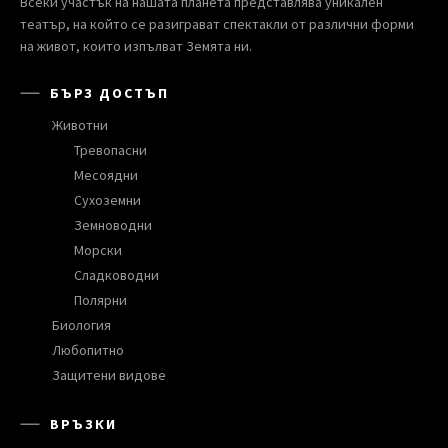
Всеки участък на нашата планета представлява уникален
театър, на който се разиграват спектакли от различни форми
на живот, които изпълват Земята ни.
БЪРЗ ДОСТЪП
Животни
Тревопасни
Месоядни
Сухоземни
Земноводни
Морски
Сладководни
Полярни
Биология
Любопитно
Защитени видове
ВРЪЗКИ