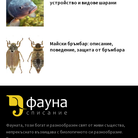
устройство и видове шарани
Майски бръмбар: описание,
поведение, защита от бръмбара
Фауната, този богат и разнообразен свят от живи същества,
непрекъснато възхищава с биологичното си разнообразие.