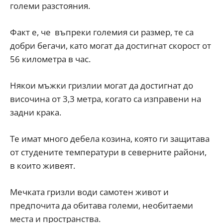
големи разстояния.
Факт е, че въпреки големия си размер, те са
добри бегачи, като могат да достигнат скорост от
56 километра в час.
Някои мъжки гризлии могат да достигнат до
височина от 3,3 метра, когато са изправени на
задни крака.
Те имат много дебела козина, която ги защитава
от студените температури в северните райони,
в които живеят.
Мечката гризли води самотен живот и
предпочита да обитава големи, необитаеми
места и пространства.