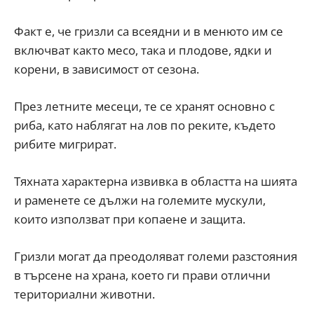
Факт е, че гризли са всеядни и в менюто им се
включват както месо, така и плодове, ядки и
корени, в зависимост от сезона.
През летните месеци, те се хранят основно с
риба, като наблягат на лов по реките, където
рибите мигрират.
Тяхната характерна извивка в областта на шията
и раменете се дължи на големите мускули,
които използват при копаене и защита.
Гризли могат да преодоляват големи разстояния
в търсене на храна, което ги прави отлични
териториални животни.