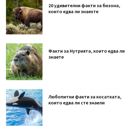
20 удивителни факти за бизона,
които едва ли знаехте
Факти за Нутрията, които едва ли
знаете
Любопитни факти за косатката,
които едва ли сте знаели