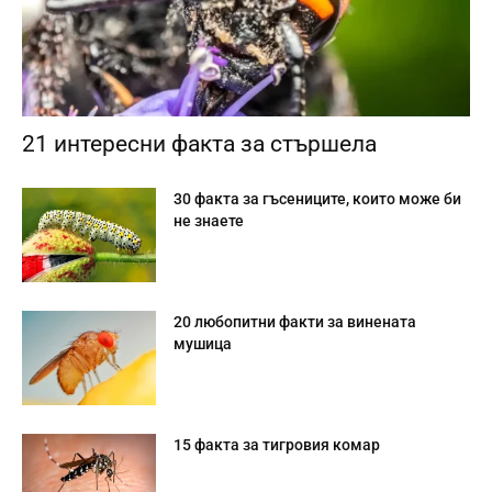
21 интересни факта за стършела
30 факта за гъсениците, които може би
не знаете
20 любопитни факти за винената
мушица
15 факта за тигровия комар