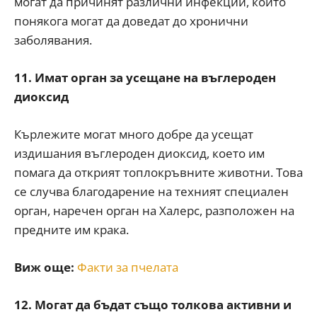
могат да причинят различни инфекции, които
понякога могат да доведат до хронични
заболявания.
11. Имат орган за усещане на въглероден
диоксид
Кърлежите могат много добре да усещат
издишания въглероден диоксид, което им
помага да открият топлокръвните животни. Това
се случва благодарение на техният специален
орган, наречен орган на Халерс, разположен на
предните им крака.
Виж още:
Факти за пчелата
12. Могат да бъдат също толкова активни и