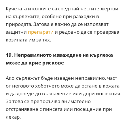
Кучетата и котките са сред най-честите жертви
на кърлежите, особено при разходки в
природата. Затова е важно да се използват
защитни
препарати
и редовно да се проверява
козината им за тях.
19. Неправилното изваждане на кърлежа
може да крие рискове
Ако кърлежът бъде изваден неправилно, част
от неговото хоботчето може да остане в кожата
и да доведе до възпаление или дори инфекция.
За това се препоръчва внимателно
отстраняване с пинсета или посещение при
лекар.