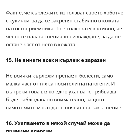
Факт е, че кърлежите използват своето хоботче
с кукички, за да се закрепят стабилно в кожата
на гостоприемника. То е толкова ефективно, че
често се налага специално изваждане, за да не
остане част от него в кожата.
15. Не винаги всеки кърлеж е заразен
Не всички кърлежи пренасят болести, само
малка част от тях са носители на патогени. И
въпреки това всяко едно ухапване трябва да
бъде наблюдавано внимателно, защото
симптомите могат да се появят със закъснение.
16. Ухапването в някой случай може да
причини алергии