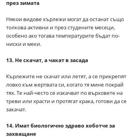
през зимата
Някои видове кърлежи могат да останат също
толкова активни и през студените месеци,
особено ако тогава температурите бъдат по-
ниски и меки.
13. Не скачат, а чакат в засада
Кърлежите не скачат или летят, а се прикрепят
ловко към жертвата си, когато тя мине покрай
тях. Те най-често се изкачват по върховете на
треви или храсти и протягат крака, готови да се
закачат.
14. Имат биологично здраво хоботче за
захващане