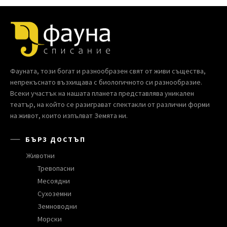
Фауната, този богат и разнообразен свят от живи същества,
непрекъснато възхищава с биологичното си разнообразие.
Всеки участък на нашата планета представлява уникален
театър, на който се разиграват спектакли от различни форми
на живот, които изпълват Земята ни.
БЪРЗ ДОСТЪП
Животни
Тревопасни
Месоядни
Сухоземни
Земноводни
Морски