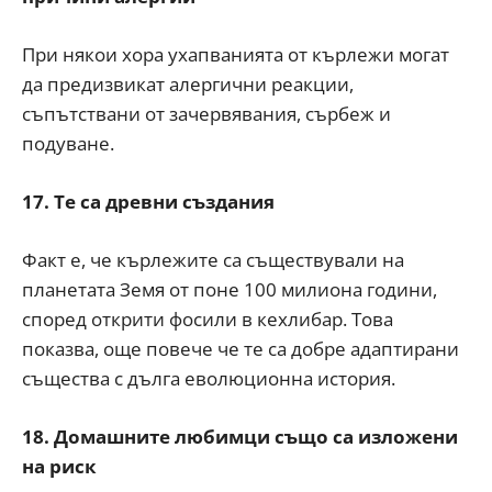
При някои хора ухапванията от кърлежи могат
да предизвикат алергични реакции,
съпътствани от зачервявания, сърбеж и
подуване.
17. Те са древни създания
Факт е, че кърлежите са съществували на
планетата Земя от поне 100 милиона години,
според открити фосили в кехлибар. Това
показва, още повече че те са добре адаптирани
същества с дълга еволюционна история.
18. Домашните любимци също са изложени
на риск