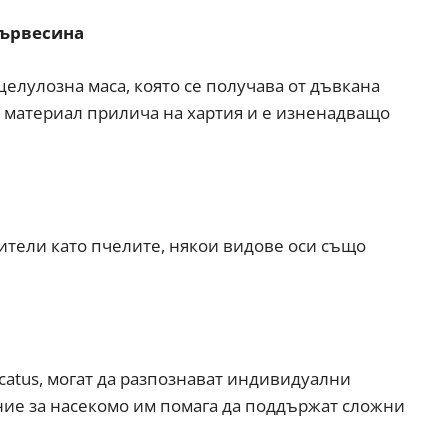
дървесина
 целулозна маса, която се получава от дъвкана
 материал прилича на хартия и е изненадващо
ители като пчелите, някои видове оси също
uscatus, могат да разпознават индивидуални
ение за насекомо им помага да поддържат сложни