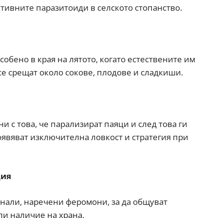
ктивните паразитоиди в селското стопанство.
собено в края на лятото, когато естествените им
се срещат около сокове, плодове и сладкиши.
тни с това, че парализират паяци и след това ги
роявяват изключителна ловкост и стратегия при
ция
нали, наречени феромони, за да общуват
ли наличие на храна.