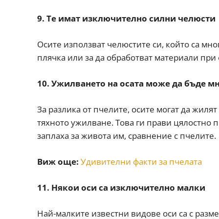
9. Те имат изключително силни челюсти
Осите използват челюстите си, който са мног
плячка или за да обработват материали при 
10. Ужилването на осата може да бъде м
За разлика от пчелите, осите могат да жиля
тяхното ужилване. Това ги прави цялостно 
заплаха за живота им, сравнение с пчелите.
Виж още:
Удивителни факти за пчелата
11. Някои оси са изключително малки
Най-малките известни видове оси са с раз