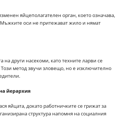
изменен яйцеполагателен орган, което означава,
. Мъжките оси не притежават жило и нямат
а на други насекоми, като техните ларви се
 Този метод звучи зловещо, но е изключително
едители.
сна йерархия
ся яйцата, докато работничките се грижат за
организирана структура напомня на социалния