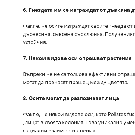
6. Гнездата им се изграждат от дъвкана 
Факт е, че осите изграждат своите гнезда от
дървесина, смесена със слюнка. Полученият
устойчив.
7. Някои видове оси опрашват растения
Въпреки че не са толкова ефективни опраш
могат да пренасят прашец между цветята.
8. Осите могат да разпознават лица
Факт е, че някои видове оси, като Polistes f
„лица“ в своята колония. Това уникално ум
социални взаимоотношения.