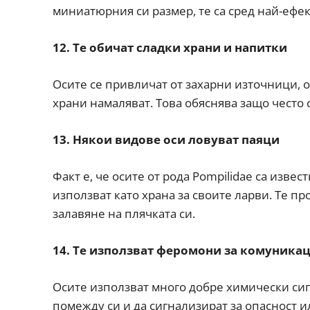
миниатюрния си размер, те са сред най-ефе
12. Те обичат сладки храни и напитки
Осите се привличат от захарни източници, о
храни намаляват. Това обяснява защо често 
13. Някои видове оси ловуват паяци
Факт е, че осите от рода Pompilidae са извес
използват като храна за своите ларви. Те п
залавяне на плячката си.
14. Те използват феромони за комуника
Осите използват много добре химически сиг
помежду си и да сигнализират за опасност и