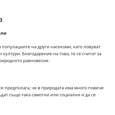
а
ели
а популациите на други насекоми, като ловуват
култури. Благодарение на това, те се считат за
риродното равновесие.
 се предполага, че в природата има много повече
ъдат също така самотни или социални и да се