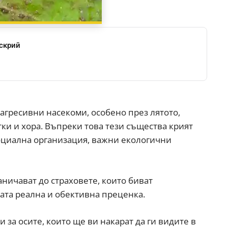
скрий
агресивни насекоми, особено през лятото,
тки и хора. Въпреки това тези същества крият
оциална организация, важни екологични
аничават до страховете, които биват
ата реална и обективна преценка.
 за осите, които ще ви накарат да ги видите в