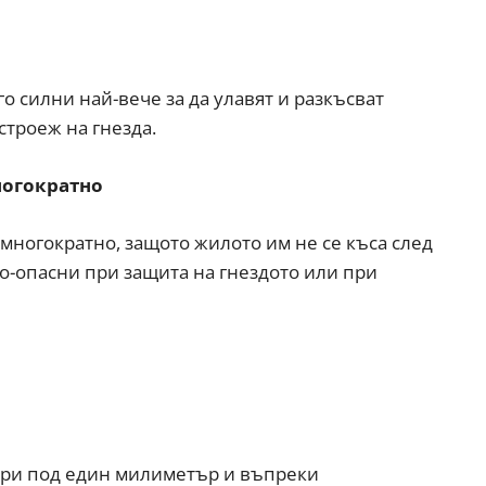
о силни най-вече за да улавят и разкъсват
строеж на гнезда.
ногократно
т многократно, защото жилото им не се къса след
по-опасни при защита на гнездото или при
мери под един милиметър и въпреки