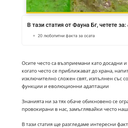
В тази статия от Фауна Бг, четете за:
20 любопитни факта за осата
Осите често са възприемани като досадни и 
когато често се приближават до храна, напи
изключително сложен свят, изпълнен със с
функции и еволюционни адаптации
Знанията ни за тях обаче обикновено се огр
провокирани в нас, замъглявайки често наш
В тази статия ще разгледаме интересни факти