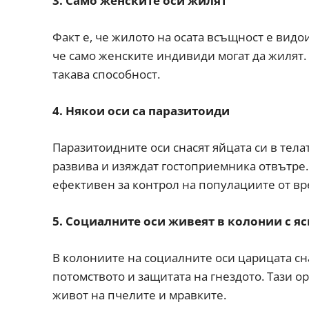
3. Само женските оси жилят
Факт е, че жилото на осата всъщност е видо
че само женските индивиди могат да жилят
такава способност.
4. Някои оси са паразитоиди
Паразитоидните оси снасят яйцата си в телат
развива и изяждат гостоприемника отвътре.
ефективен за контрол на популациите от вр
5. Социалните оси живеят в колонии с я
В колониите на социалните оси царицата сна
потомството и защитата на гнездото. Тази 
живот на пчелите и мравките.