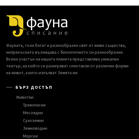
Фауната, този богат и разнообразен свят от живи същества,
непрекъснато възхищава с биологичното си разнообразие.
Всеки участък на нашата планета представлява уникален
театър, на който се разиграват спектакли от различни форми
на живот, които изпълват Земята ни.
БЪРЗ ДОСТЪП
Животни
Тревопасни
Месоядни
Сухоземни
Земноводни
Морски