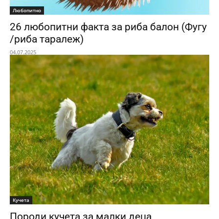
Любопитно
26 любопитни факта за риба балон (Фугу
/риба таралеж)
04.07.2025
Кучета
Породи кучета за малки деца