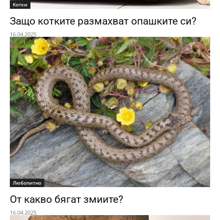
Котки
Защо котките размахват опашките си?
16.04.2025
Любопитно
От какво бягат змиите?
16.04.2025