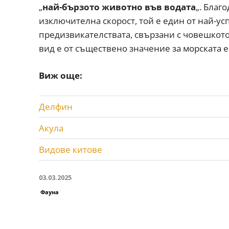
„
най-бързото животно във водата
„. Благ
изключителна скорост, той е един от най-
предизвикателствата, свързани с човешкото
вид е от съществено значение за морската е
Виж още:
Делфин
Акула
Видове китове
03.03.2025
Фауна
SHARE