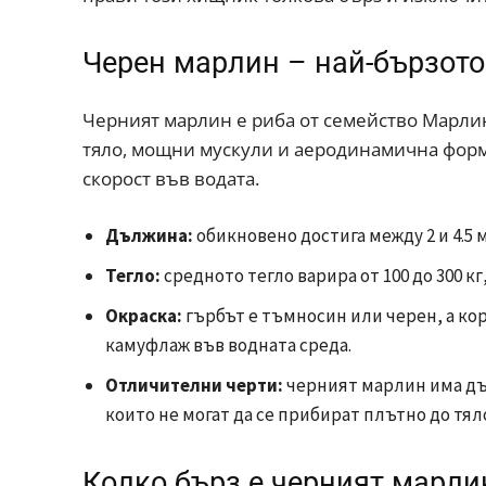
Черен марлин – най-бързото
Черният марлин е риба от семейство Марлино
тяло, мощни мускули и аеродинамична форма
скорост във водата.
Дължина:
обикновено достига между 2 и 4.5
Тегло:
средното тегло варира от 100 до 300 кг
Окраска:
гърбът е тъмносин или черен, а ко
камуфлаж във водната среда.
Отличителни черти:
черният марлин има дъ
които не могат да се прибират плътно до тял
Колко бърз е черният марли