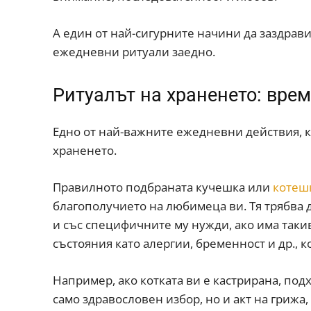
А един от най-сигурните начини да заздрав
ежедневни ритуали заедно.
Ритуалът на храненето: врем
Едно от най-важните ежедневни действия, к
храненето.
Правилното подбраната кучешка или
котеш
благополучието на любимеца ви. Тя трябва д
и със специфичните му нужди, ако има такив
състояния като алергии, бременност и др.,
Например, ако котката ви е кастрирана, под
само здравословен избор, но и акт на грижа