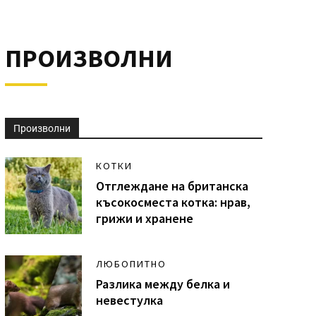
ПРОИЗВОЛНИ
Произволни
КОТКИ
Отглеждане на британска
късокосместа котка: нрав,
грижи и хранене
ЛЮБОПИТНО
Разлика между белка и
невестулка​