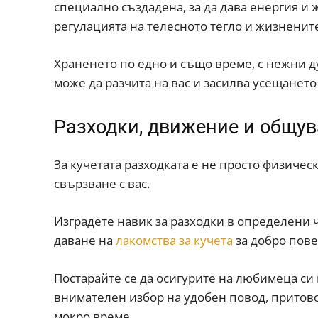
специално създадена, за да дава енергия и 
регулацията на телесното тегло и жизненит
Храненето по едно и също време, с нежни д
може да разчита на вас и засилва усещането 
Разходки, движение и общу
За кучетата разходката е не просто физичес
свързване с вас.
Изградете навик за разходки в определени 
даване на
лакомства за кучета
за добро пове
Постарайте се да осигурите на любимеца си 
внимателен избор на удобен повод, притов
мокро време.