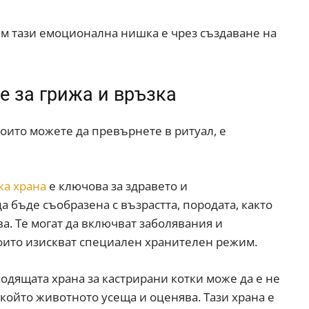
им тази емоционална нишка е чрез създаване на
е за грижа и връзка
оито можете да превърнете в ритуал, е
ка храна
е ключова за здравето и
а бъде съобразена с възрастта, породата, както
а. Те могат да включват заболявания и
 които изискват специален хранителен режим.
ходящата храна за кастрирани котки може да е не
, който животното усеща и оценява. Тази храна е