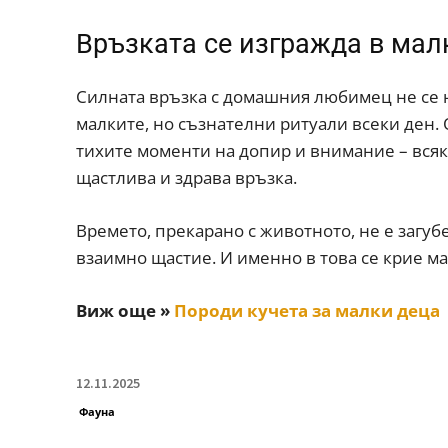
Връзката се изгражда в мал
Силната връзка с домашния любимец не се н
малките, но съзнателни ритуали всеки ден. 
тихите моменти на допир и внимание – всяк
щастлива и здрава връзка.
Времето, прекарано с животното, не е загуб
взаимно щастие. И именно в това се крие м
Виж още »
Породи кучета за малки деца
12.11.2025
Фауна