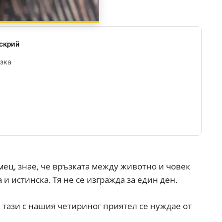
скрий
ъзка
ец, знае, че връзката между животно и човек
 истинска. Тя не се изгражда за един ден.
 тази с нашия четириног приятел се нуждае от