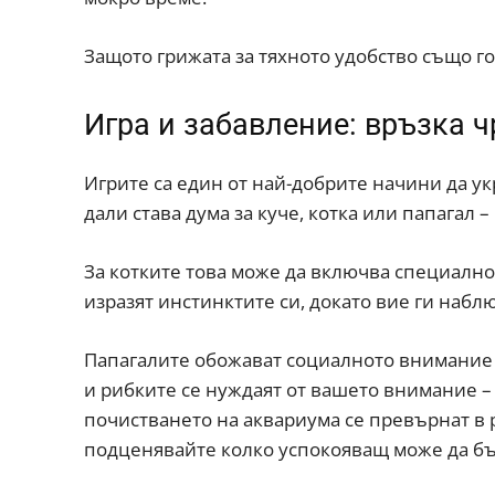
Защото грижата за тяхното удобство също го
Игра и забавление: връзка ч
Игрите са един от най-добрите начини да у
дали става дума за куче, котка или папагал 
За котките това може да включва специално
изразят инстинктите си, докато вие ги наблю
Папагалите обожават социалното внимание –
и рибките се нуждаят от вашето внимание – 
почистването на аквариума се превърнат в р
подценявайте колко успокояващ може да бъде