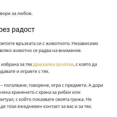
вори за любов.
рез радост
крепите връзката си с животното. Независимо
– всяко животно се радва на внимание.
 избрана за тях
драскалка за котки
, с която да
давате и играете с тях.
 погалване, говорене, игра с предмети. А дори
нека храненето с храна за рибки или
итуал, с който показвате своята грижа. Не
 този ежедневен контакт за вас и за тях.