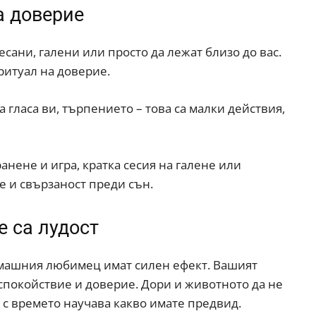
а доверие
ани, галени или просто да лежат близо до вас.
 ритуал на доверие.
 гласа ви, търпението – това са малки действия,
анене и игра, кратка сесия на галене или
е и свързаност преди сън.
е са лудост
домашния любимец имат силен ефект. Вашият
 спокойствие и доверие. Дори и животното да не
и с времето научава какво имате предвид.