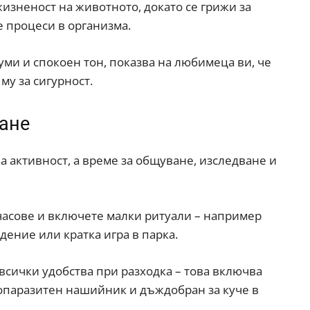
жизненост на животното, докато се грижи за
е процеси в организма.
уми и спокоен тон, показва на любимеца ви, че
му за сигурност.
ване
ка активност, а време за общуване, изследване и
часове и включете малки ритуали – например
дение или кратка игра в парка.
всички удобства при разходка – това включва
опаразитен нашийник и дъждобран за куче в