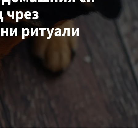
 чрез
ни ритуали