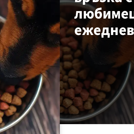
любимец
ежеднев