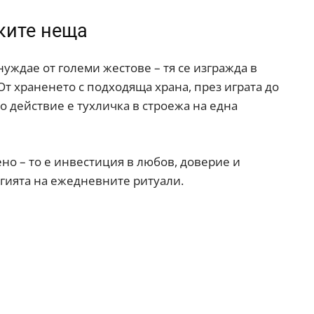
ките неща
уждае от големи жестове – тя се изгражда в
От храненето с подходяща храна, през играта до
о действие е тухличка в строежа на една
ено – то е инвестиция в любов, доверие и
агията на ежедневните ритуали.