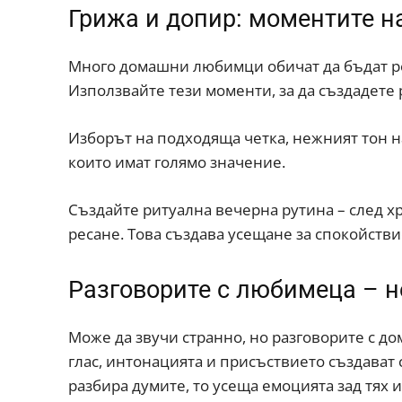
Грижа и допир: моментите н
Много домашни любимци обичат да бъдат рес
Използвайте тези моменти, за да създадете
Изборът на подходяща четка, нежният тон на
които имат голямо значение.
Създайте ритуална вечерна рутина – след хр
ресане. Това създава усещане за спокойстви
Разговорите с любимеца – н
Може да звучи странно, но разговорите с 
глас, интонацията и присъствието създават
разбира думите, то усеща емоцията зад тях 